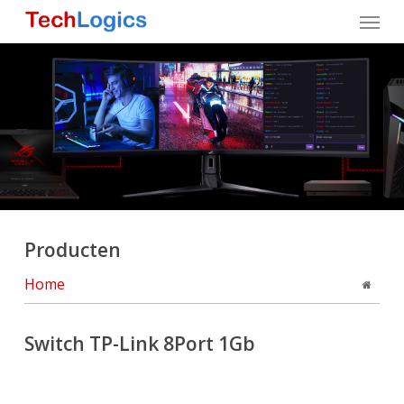
Skip
Menu
to
main
content
Producten
Home
Switch TP-Link 8Port 1Gb