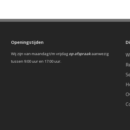
Openingstijden
D
Wij zijn van maandag t/m vrijdag
op afspraak
aanwezig
W
tussen 9:00 uur en 17:00 uur.
R
S
H
O
C