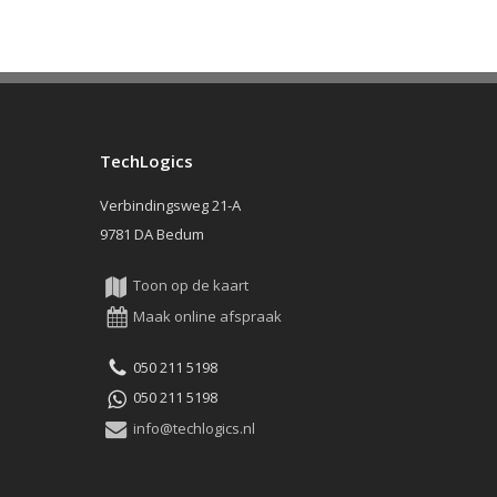
TechLogics
Verbindingsweg 21-A
9781 DA Bedum
Toon op de kaart
Maak online afspraak
050 211 5198
050 211 5198
info@techlogics.nl