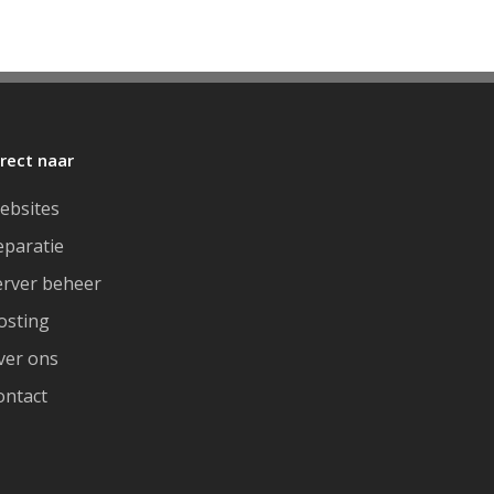
irect naar
ebsites
eparatie
erver beheer
osting
ver ons
ontact