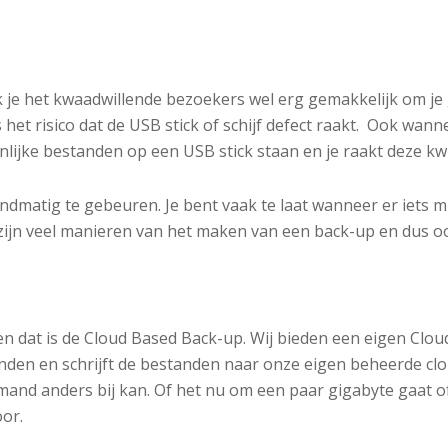
k je het kwaadwillende bezoekers wel erg gemakkelijk om je g
 het risico dat de USB stick of schijf defect raakt. Ook wanne
ijke bestanden op een USB stick staan en je raakt deze kwij
matig te gebeuren. Je bent vaak te laat wanneer er iets mis
 zijn veel manieren van het maken van een back-up en dus o
n dat is de Cloud Based Back-up. Wij bieden een eigen Clou
nden en schrijft de bestanden naar onze eigen beheerde clo
and anders bij kan. Of het nu om een paar gigabyte gaat o
oor.