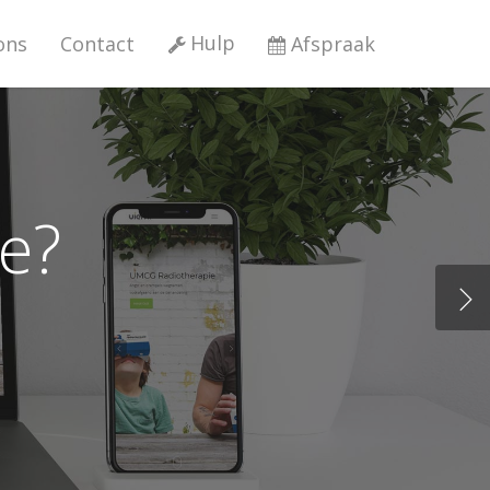
Hulp
ons
Contact
Afspraak
e?