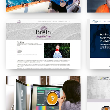
Brein
Dynamico
Begeleiding
Backend
We
Unilever
make
Soupsimulator
iT