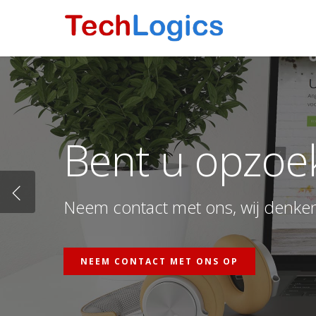
Skip
to
main
content
Bent u opzoe
Neem contact met ons, wij denken
NEEM CONTACT MET ONS OP