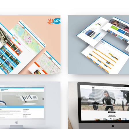
ng
Wadlopen
Pieterburen
ktijk
De
Leefstijlfabriek