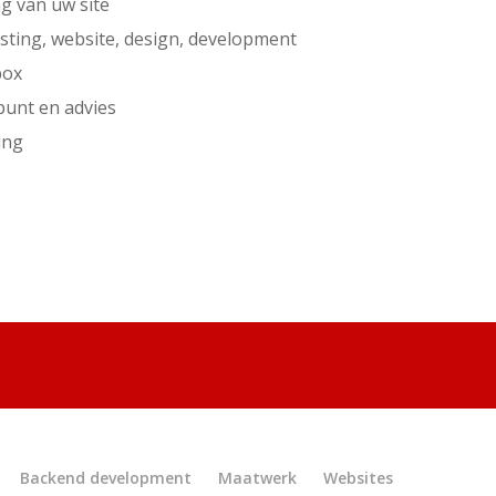
ng van uw site
osting, website, design, development
box
punt en advies
ing
Backend development
Maatwerk
Websites