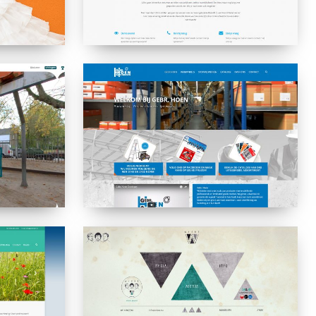
Gebroeders
Hoen
Wiebe