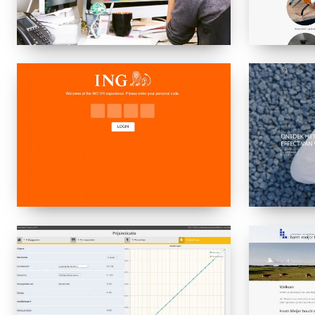
ING
VRelax
VR
Job
Interview
Mijn
Harmmeijer
Zonnepaneel
Offerte