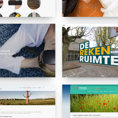
De
Rekenruimte
Groenvoorziening
van
der
Werf