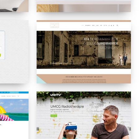
Verliefd
en
Verloofd
VIEMR