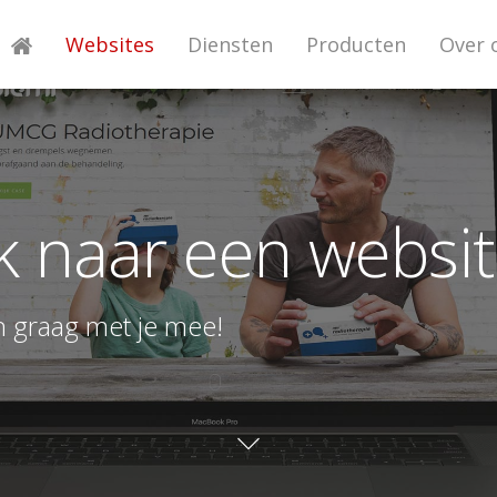
Websites
Diensten
Producten
Over 
k naar een websit
 graag met je mee!