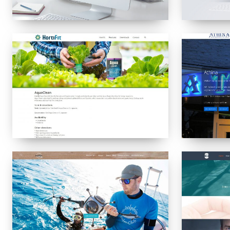
Hortifit
Athina
Drachten
The
SVDMCoach
Dolphin
Swimclub