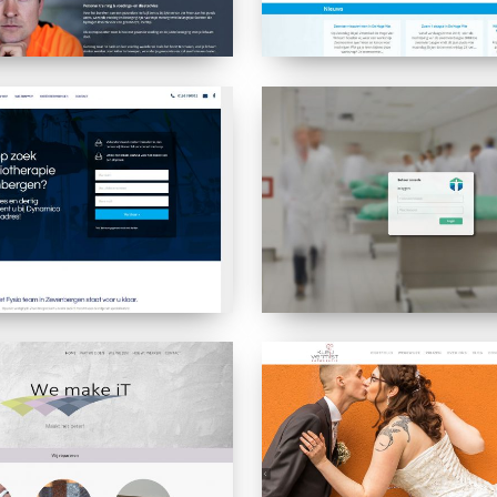
UMCG
Anatomie
Kleij
&
Vermist