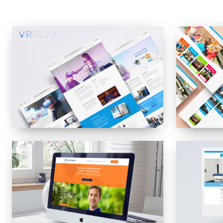
VRelax
Kinderopva
Haren
Geeresteingroep
Tandartspra
Fysiotherapie
Bedum
&
Sport