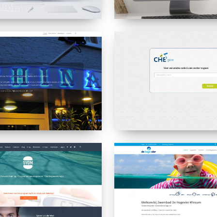
CHE
Intake
systeem
Zwembad
de
Hogevier