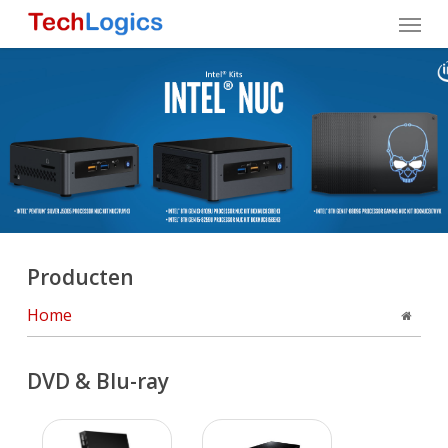
Skip
Menu
to
main
content
Producten
Home
DVD & Blu-ray