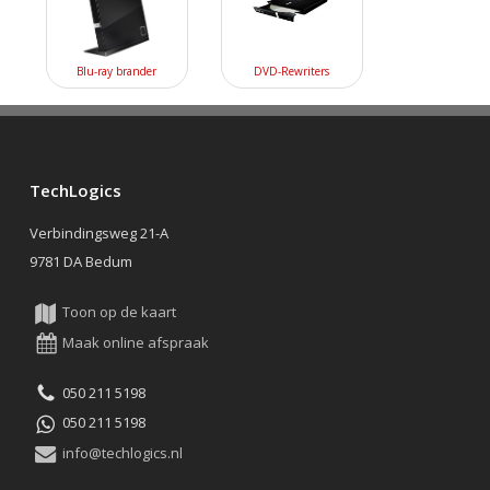
Blu-ray brander
DVD-Rewriters
TechLogics
Verbindingsweg 21-A
9781 DA Bedum
Toon op de kaart
Maak online afspraak
050 211 5198
050 211 5198
info@techlogics.nl