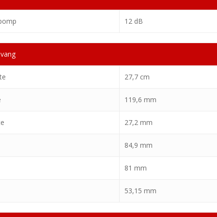
 pomp
12 dB
mvang
te
27,7 cm
e
119,6 mm
te
27,2 mm
84,9 mm
81 mm
53,15 mm