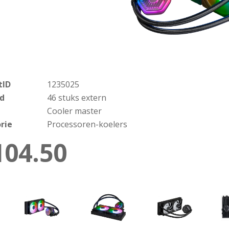
tID
1235025
d
46 stuks extern
Cooler master
rie
Processoren-koelers
104.50