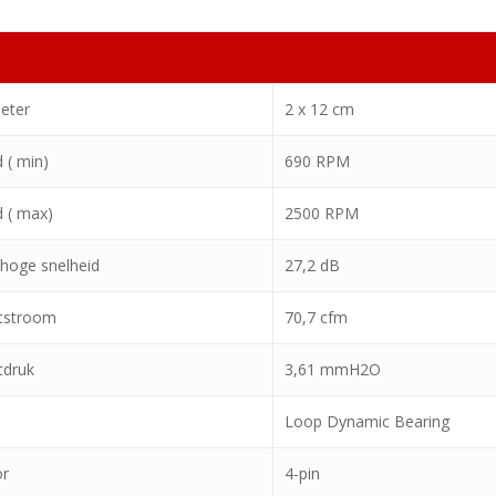
meter
2 x 12 cm
 ( min)
690 RPM
d ( max)
2500 RPM
(hoge snelheid
27,2 dB
tstroom
70,7 cfm
tdruk
3,61 mmH2O
Loop Dynamic Bearing
r
4-pin