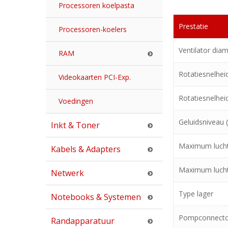
Processoren koelpasta
Prestatie
Processoren-koelers
Ventilator dia
RAM
Rotatiesnelheid
Videokaarten PCI-Exp.
Rotatiesnelhei
Voedingen
Geluidsniveau 
Inkt & Toner
Maximum luch
Kabels & Adapters
Maximum luch
Netwerk
Type lager
Notebooks & Systemen
Pompconnecto
Randapparatuur