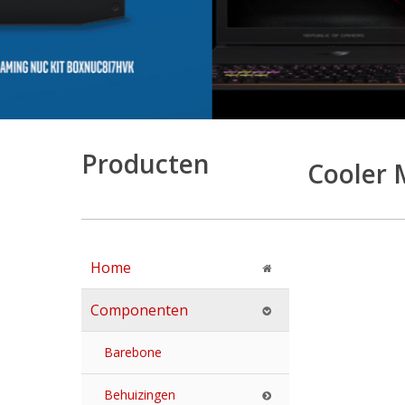
Producten
Cooler 
Home
Componenten
Barebone
Behuizingen