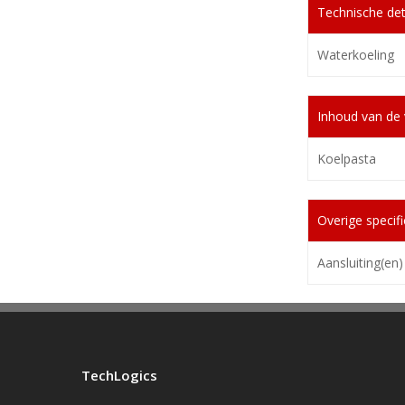
Technische det
Waterkoeling
Inhoud van de 
Koelpasta
Overige specifi
Aansluiting(en)
TechLogics