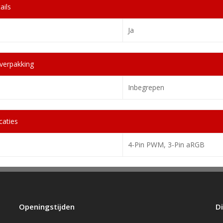
ails
Ja
verpakking
Inbegrepen
caties
4-Pin PWM, 3-Pin aRGB
Openingstijden
D