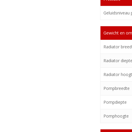
Geluidsniveau
Gewicht en o
Radiator breed
Radiator diept
Radiator hoog
Pompbreedte
Pompdiepte
Pomphoogte