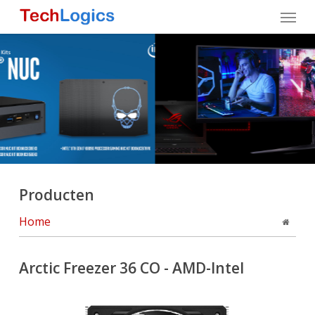
Skip
Menu
to
main
content
Producten
Home
Arctic Freezer 36 CO - AMD-Intel