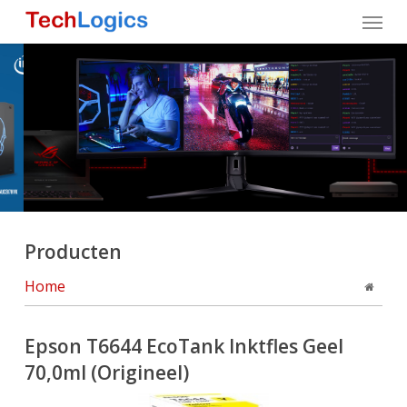
Skip
Menu
to
main
content
Producten
Home
Epson T6644 EcoTank Inktfles Geel
70,0ml (Origineel)