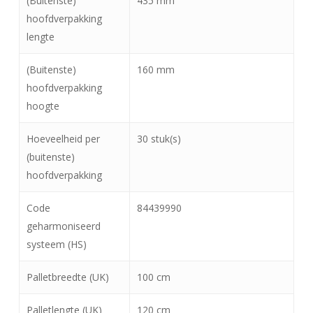
(Buitenste)
435 mm
hoofdverpakking
lengte
(Buitenste)
160 mm
hoofdverpakking
hoogte
Hoeveelheid per
30 stuk(s)
(buitenste)
hoofdverpakking
Code
84439990
geharmoniseerd
systeem (HS)
Palletbreedte (UK)
100 cm
Palletlengte (UK)
120 cm