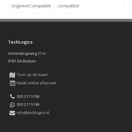
Origineel/Compatible
compatibel
TechLogics
Verbindingsweg 21-A
9781 DA Bedum
Toon op de kaart
Maak online afspraak
050 211 5198
050 211 5198
info@techlogics.nl