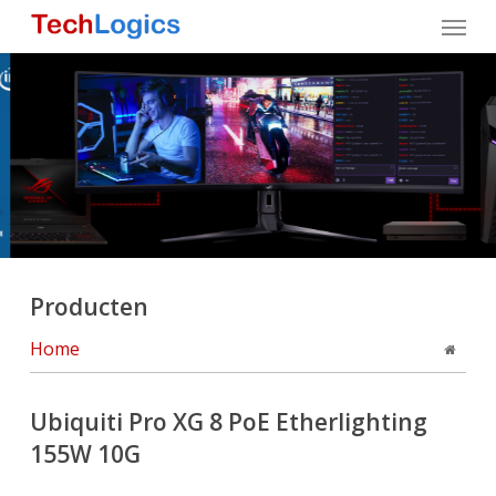
Skip
Menu
to
main
content
Producten
Home
Ubiquiti Pro XG 8 PoE Etherlighting
155W 10G