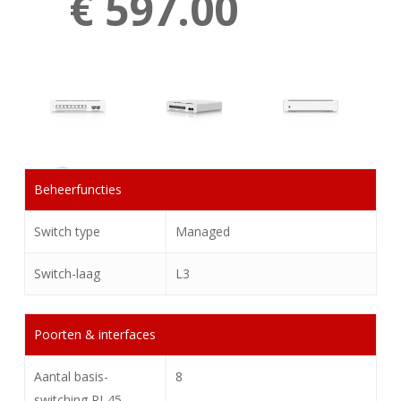
€ 597.00
Beheerfuncties
Switch type
Managed
Switch-laag
L3
Poorten & interfaces
Aantal basis-
8
switching RJ-45