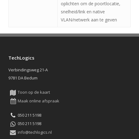
oplichten om de poortlocatie,
snelheid/link en native
VLAN/netwerk aan te geven
TechLogics
Verbindingsweg 21-A
9781 DA Bedum
Toon op de kaart
Maak online afspraak
050 211 5198
050 211 5198
info@techlogics.nl