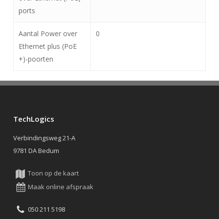
ports
Aantal Power over
0
Ethernet plus (PoE
+)-poorten
TechLogics
Verbindingsweg 21-A
9781 DA Bedum
Toon op de kaart
Maak online afspraak
050 211 5198