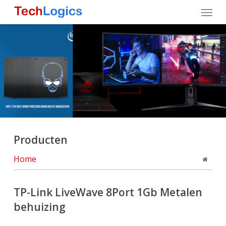
Skip
Menu
to
main
content
Producten
Home
TP-Link LiveWave 8Port 1Gb Metalen
behuizing