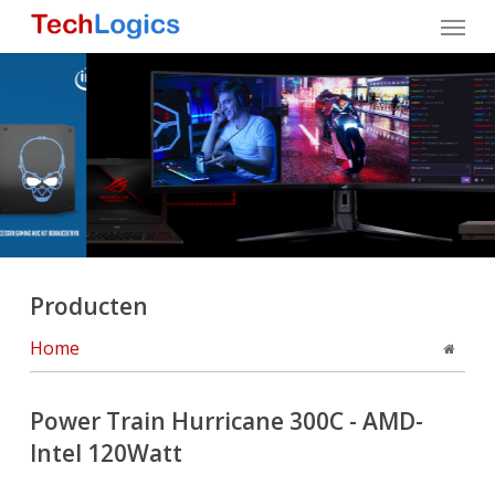
Skip
Menu
to
main
content
Producten
Home
Power Train Hurricane 300C - AMD-
Intel 120Watt