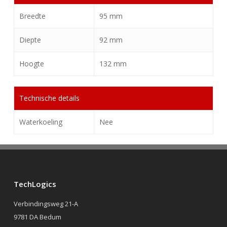
Breedte
95 mm
Diepte
92 mm
Hoogte
132 mm
Technische details
Waterkoeling
Nee
TechLogics
Verbindingsweg 21-A
9781 DA Bedum