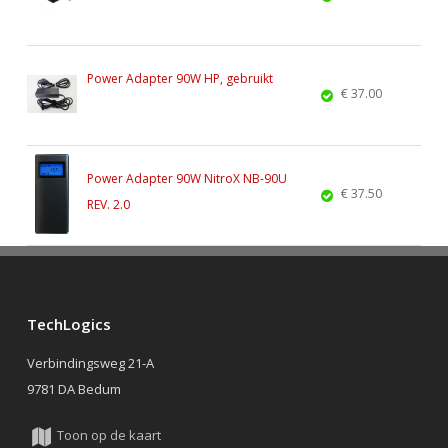
Power Adapter 90W HP, gebruikt
€ 37.00
Power Adapter 90W NitroX NB-90U
€ 37.50
REV. 2.0
TechLogics
Verbindingsweg 21-A
9781 DA Bedum
Toon op de kaart