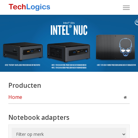
Skip
Menu
to
main
content
Producten
Home
Notebook adapters