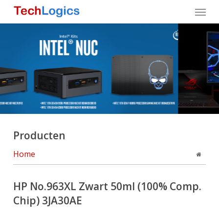
Skip
Menu
to
main
content
Producten
Home
HP No.963XL Zwart 50ml (100% Comp.
Chip) 3JA30AE