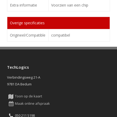
Extra informatie
Voorzien van een chip
Overige specificaties
Origineel/Compatible
compatibel
TechLogics
Verbindingsweg 21-A
9781 DA Bedum
Toon op de kaart
Maak online afspraak
050 211 5198