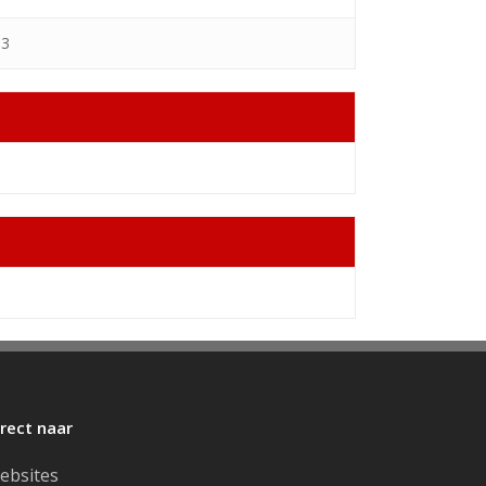
63
irect naar
ebsites