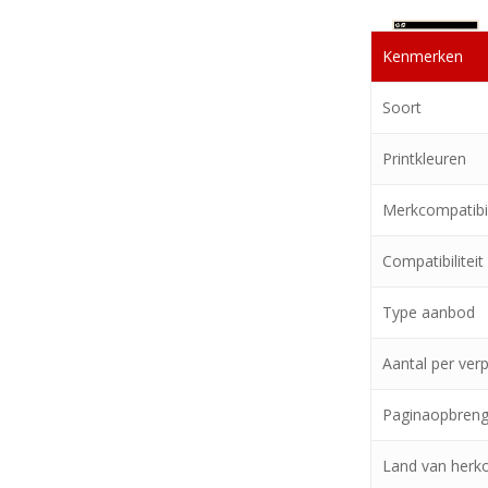
Kenmerken
Soort
Printkleuren
Merkcompatibil
Compatibiliteit
Type aanbod
Aantal per ver
Paginaopbrengs
Land van herk