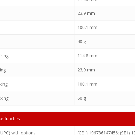
23,9 mm
100,1 mm
40 g
kking
114,8 mm
ing
23,9 mm
king
100,1 mm
kking
60 g
ke functies
UPC) with options
(CE1) 196786147456; (SE1) 