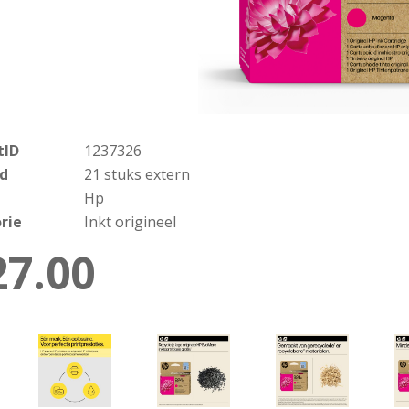
tID
1237326
d
21 stuks extern
Hp
rie
Inkt origineel
27.00