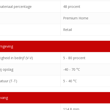
ateriaal percentage
48 procent
Premium Home
Retail
omgeving
igheid in bedrijf (V-V)
5 - 80 procent
j opslag
-40 - 70 °C
atuur (T-T)
5 - 40 °C
mvang
114,8 mm