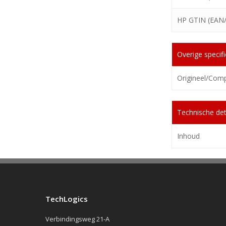
HP GTIN (EAN
Overige specifi
Origineel/Comp
Technische det
Inhoud
TechLogics
Verbindingsweg 21-A