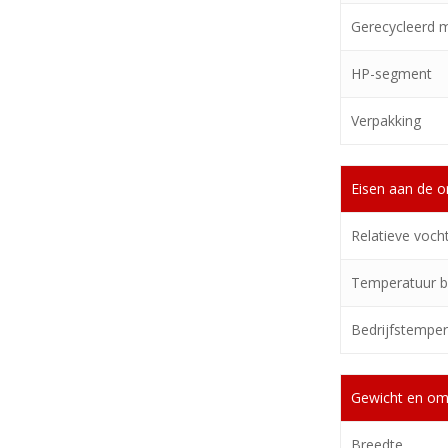
Gerecycleerd m
HP-segment
Verpakking
Eisen aan de 
Relatieve vocht
Temperatuur bi
Bedrijfstemper
Gewicht en o
Breedte