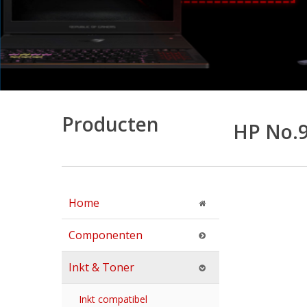
Producten
HP No.9
Home
Componenten
Inkt & Toner
Inkt compatibel