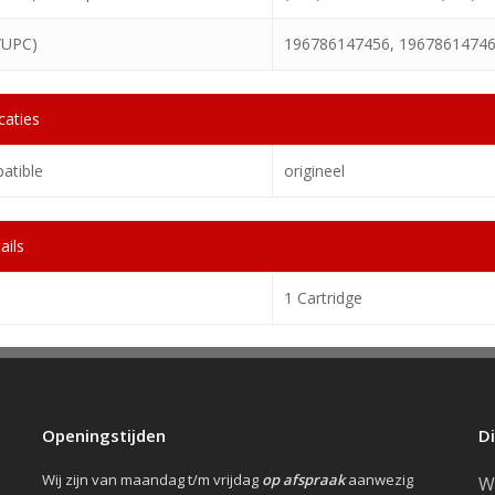
/UPC)
196786147456, 1967861474
caties
atible
origineel
ails
1 Cartridge
Openingstijden
D
Wij zijn van maandag t/m vrijdag
op afspraak
aanwezig
W