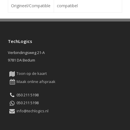
Origineel/Compatible
compatibel
TechLogics
Verbindingsweg 21-A
9781 DA Bedum
Toon op de kaart
Maak online afspraak
050 211 5198
050 211 5198
info@techlogics.nl