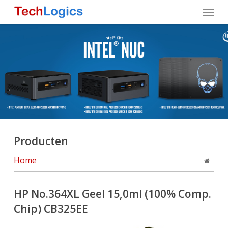
Skip
Menu
to
main
content
Producten
Home
HP No.364XL Geel 15,0ml (100% Comp.
Chip) CB325EE