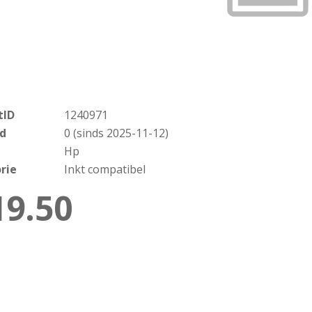
tID
1240971
d
0 (sinds 2025-11-12)
Hp
rie
Inkt compatibel
19.50