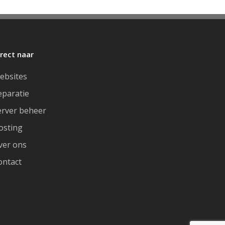
irect naar
ebsites
eparatie
erver beheer
osting
ver ons
ontact