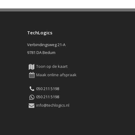
TechLogics
Verbindingsweg 21-A
9781 DA Bedum
Toon op de kaart
Maak online afspraak
050 211 5198
050 211 5198
info@techlogics.nl