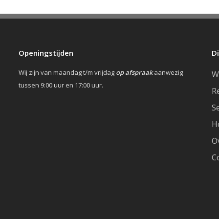
Openingstijden
D
Wij zijn van maandag t/m vrijdag
op afspraak
aanwezig
W
tussen 9:00 uur en 17:00 uur.
R
S
H
O
C