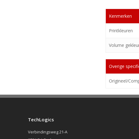
Kenmerken
Printkleuren
Volume gekleur
Overige specifi
Origineel/Comp
TechLogics
Verbindingsweg 21-A