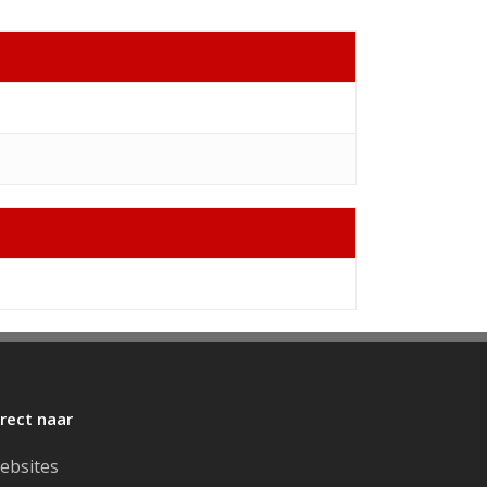
irect naar
ebsites