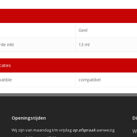
Geel
de inkt
13 ml
caties
atible
compatibel
Openingstijden
D
Wij zijn van maandag t/m vrijdag
op afspraak
aanwezig
W