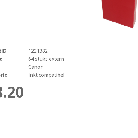
tID
1221382
d
64 stuks extern
Canon
rie
Inkt compatibel
8.20