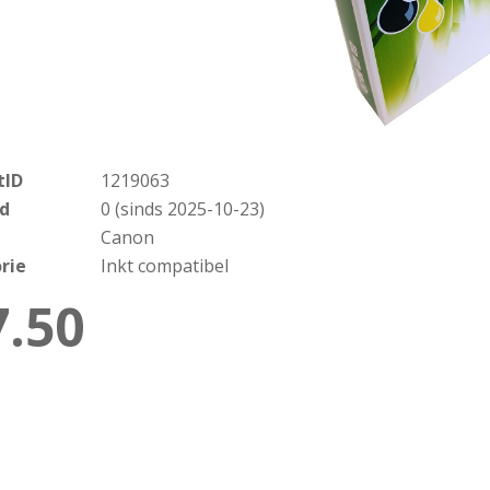
tID
1219063
d
0 (sinds 2025-10-23)
Canon
rie
Inkt compatibel
7.50