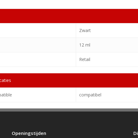
Zwart
12 ml
Retail
caties
atible
compatibel
Openingstijden
D