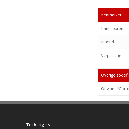
Kenmerken
Printkleuren
Inhoud
Verpakking
Overige specifi
Origineel/Comp
TechLogics