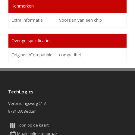
Kenmerken
Extra informatie
Voorzien van een chip
Overige specificaties
Origineel/Compatible
compatibel
TechLogics
Verbindingsweg 21-A
9781 DA Bedum
Toon op de kaart
Maak online afspraak