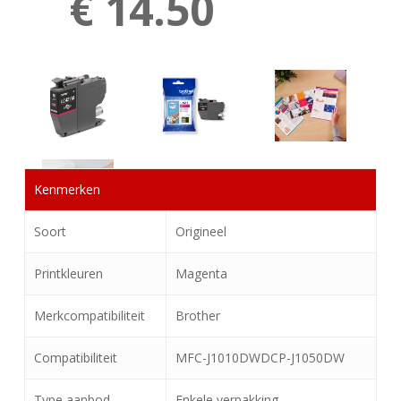
€ 14.50
Kenmerken
Soort
Origineel
Printkleuren
Magenta
Merkcompatibiliteit
Brother
Compatibiliteit
MFC-J1010DWDCP-J1050DW
Type aanbod
Enkele verpakking