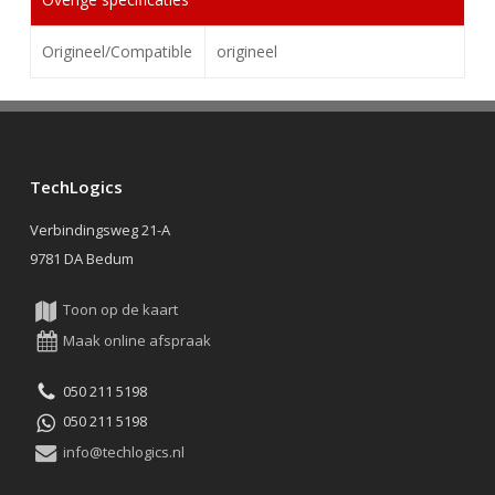
Origineel/Compatible
origineel
TechLogics
Verbindingsweg 21-A
9781 DA Bedum
Toon op de kaart
Maak online afspraak
050 211 5198
050 211 5198
info@techlogics.nl