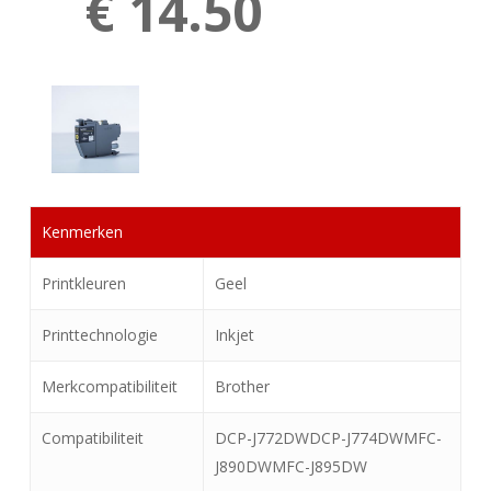
€ 14.50
Kenmerken
Printkleuren
Geel
Printtechnologie
Inkjet
Merkcompatibiliteit
Brother
Compatibiliteit
DCP-J772DWDCP-J774DWMFC-
J890DWMFC-J895DW