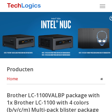
Skip
Menu
to
main
content
Producten
Home
Brother LC-1100VALBP package with
1x Brother LC-1100 with 4 colors
(b/y/c/m) Multi-pack blister package