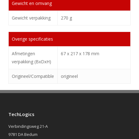
Gewicht en omvang
Gewicht verpakking
270 g
Overige specificaties
Afmetingen
67 x 217 x 178 mm
verpakking (BxDxH)
Origineel/Compatible
origineel
TechLogics
Verbindingsweg 21-A
9781 DA Bedum