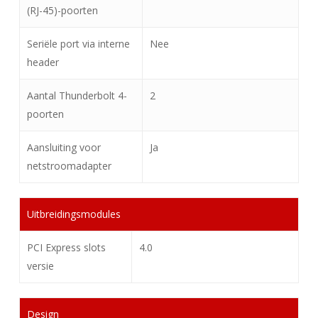
(RJ-45)-poorten
Seriële port via interne
Nee
header
Aantal Thunderbolt 4-
2
poorten
Aansluiting voor
Ja
netstroomadapter
Uitbreidingsmodules
PCI Express slots
4.0
versie
Design