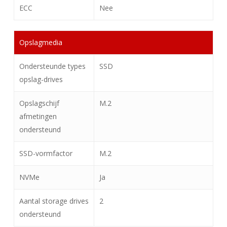
ECC
Nee
Opslagmedia
Ondersteunde types
SSD
opslag-drives
Opslagschijf
M.2
afmetingen
ondersteund
SSD-vormfactor
M.2
NVMe
Ja
Aantal storage drives
2
ondersteund