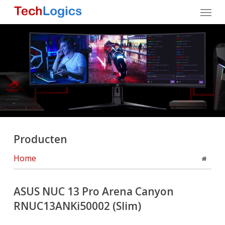
Skip
Menu
to
main
content
Producten
Home
ASUS NUC 13 Pro Arena Canyon
RNUC13ANKi50002 (Slim)