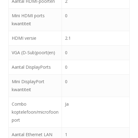
Aantal HDMI-poorten
2
Mini HDMI ports
0
kwantiteit
HDMI versie
2.1
VGA (D-Sub)poort(en)
0
Aantal DisplayPorts
0
Mini DisplayPort
0
kwantiteit
Combo
Ja
koptelefoon/microfoon
port
Aantal Ethernet LAN
1