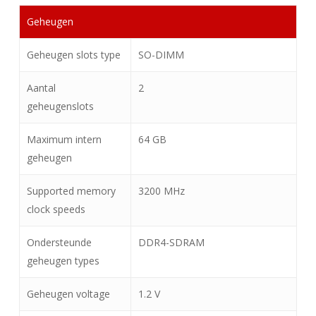
Geheugen
Geheugen slots type
SO-DIMM
Aantal
2
geheugenslots
Maximum intern
64 GB
geheugen
Supported memory
3200 MHz
clock speeds
Ondersteunde
DDR4-SDRAM
geheugen types
Geheugen voltage
1.2 V